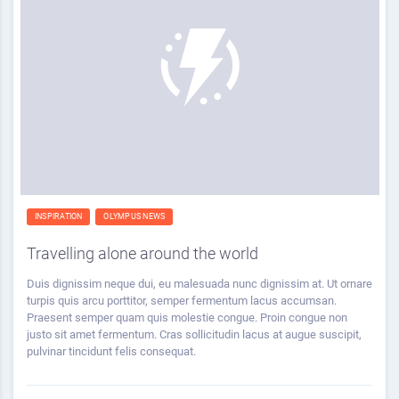
INSPIRATION
OLYMPUS NEWS
Travelling alone around the world
Duis dignissim neque dui, eu malesuada nunc dignissim at. Ut ornare
turpis quis arcu porttitor, semper fermentum lacus accumsan.
Praesent semper quam quis molestie congue. Proin congue non
justo sit amet fermentum. Cras sollicitudin lacus at augue suscipit,
pulvinar tincidunt felis consequat.