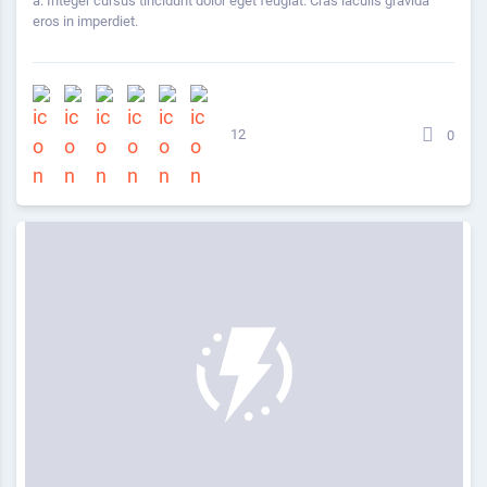
a. Integer cursus tincidunt dolor eget feugiat. Cras iaculis gravida
eros in imperdiet.
12
0