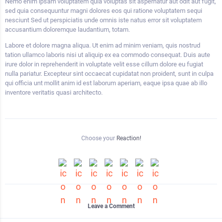
Nemo enim ipsam voluptatem quia voluptas sit aspernatur aut odit aut fugit,
sed quia consequuntur magni dolores eos qui ratione voluptatem sequi
nesciunt Sed ut perspiciatis unde omnis iste natus error sit voluptatem
accusantium doloremque laudantium, totam.
Labore et dolore magna aliqua. Ut enim ad minim veniam, quis nostrud
tation ullamco laboris nisi ut aliquip ex ea commodo consequat. Duis aute
irure dolor in reprehenderit in voluptate velit esse cillum dolore eu fugiat
nulla pariatur. Excepteur sint occaecat cupidatat non proident, sunt in culpa
qui officia unt mollit anim id est laborum aperiam, eaque ipsa quae ab illo
inventore veritatis quasi architecto.
Choose your
Reaction!
Leave a Comment