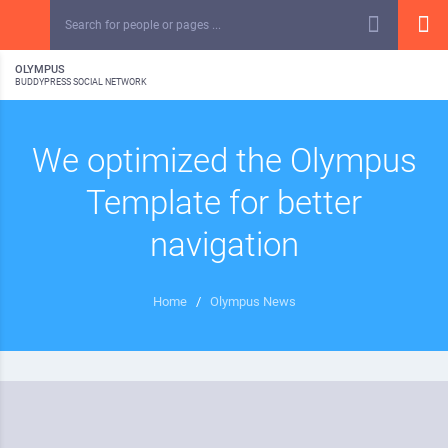
OLYMPUS
BUDDYPRESS SOCIAL NETWORK
We optimized the Olympus
Template for better
navigation
Home
/
Olympus News